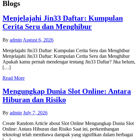
Blogs
Menjelajahi Jin33 Daftar: Kumpulan
Cerita Seru dan Menghibur
Posted
By
admin
August 6, 2026
on
Menjelajahi Jin33 Daftar: Kumpulan Cerita Seru dan Menghibur
Menjelajahi Jin33 Daftar: Kumpulan Cerita Seru dan Menghibur
Apakah kamu pernah mendengar tentang Jin33 Daftar? Jika belum,
[…]
Menjelajahi
Read More
Jin33
Daftar:
Mengungkap Dunia Slot Online: Antara
Kumpulan
Hiburan dan Risiko
Cerita
Seru
dan
Posted
By
admin
July 7, 2026
Menghibur
on
Create Random Article about Slot Online Mengungkap Dunia Slot
Online: Antara Hiburan dan Risiko Saat ini, perkembangan
teknologi telah membawa dampak yang signifikan dalam berbagai