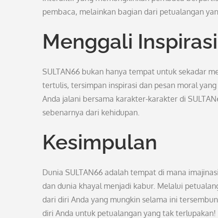
pembaca, melainkan bagian dari petualangan yan
Menggali Inspiras
SULTAN66 bukan hanya tempat untuk sekadar mengh
tertulis, tersimpan inspirasi dan pesan moral y
Anda jalani bersama karakter-karakter di SULTAN6
sebenarnya dari kehidupan.
Kesimpulan
Dunia SULTAN66 adalah tempat di mana imajinasi
dan dunia khayal menjadi kabur. Melalui petuala
dari diri Anda yang mungkin selama ini tersembunyi
diri Anda untuk petualangan yang tak terlupakan!