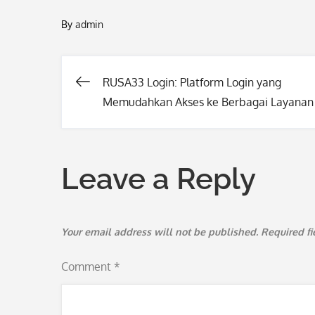
By
admin
RUSA33 Login: Platform Login yang
Post
Memudahkan Akses ke Berbagai Layanan
navigation
Leave a Reply
Your email address will not be published.
Required f
Comment
*