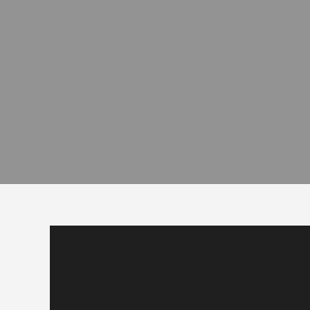
Skip
to
content