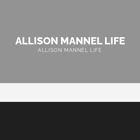
ALLISON MANNEL LIFE
ALLISON MANNEL LIFE