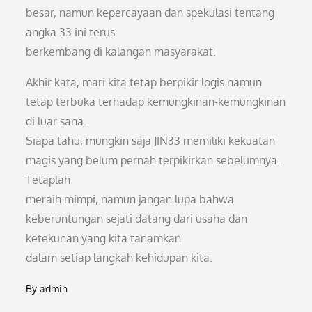
besar, namun kepercayaan dan spekulasi tentang
angka 33 ini terus
berkembang di kalangan masyarakat.
Akhir kata, mari kita tetap berpikir logis namun
tetap terbuka terhadap kemungkinan-kemungkinan
di luar sana.
Siapa tahu, mungkin saja JIN33 memiliki kekuatan
magis yang belum pernah terpikirkan sebelumnya.
Tetaplah
meraih mimpi, namun jangan lupa bahwa
keberuntungan sejati datang dari usaha dan
ketekunan yang kita tanamkan
dalam setiap langkah kehidupan kita.
By
admin