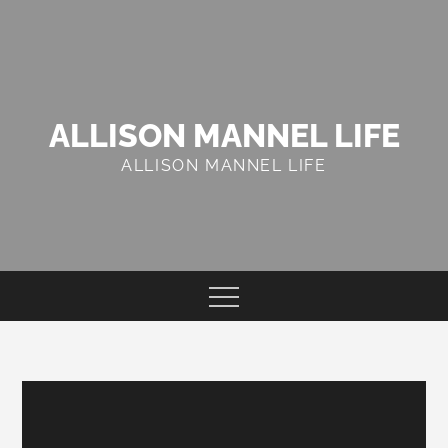
Skip
to
content
ALLISON MANNEL LIFE
ALLISON MANNEL LIFE