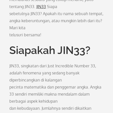
tentang JIN33.
JIN33
Siapa
sebetulnya JIN33? Apakah itu nama sebuah tempat,
angka keberuntungan, atau mungkin lebih dari itu?
Mari kita
telusuri bersama!
Siapakah JIN33?
JIN33, singkatan dari Just Incredible Number 33,
adalah fenomena yang sedang banyak
diperbincangkan di kalangan
pecinta matematika dan penggemar angka. Angka
33 sendiri memiliki makna mendalam dalam
berbagai aspek kehidupan
dan kebudayaan. Jumlahnya sendiri dikaitkan