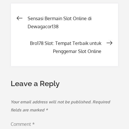
Post
Sensasi Bermain Slot Online di
Dewagacor138
navigation
Bro178 Slot: Tempat Terbaik untuk
Penggemar Slot Online
Leave a Reply
Your email address will not be published.
Required
fields are marked
*
Comment
*