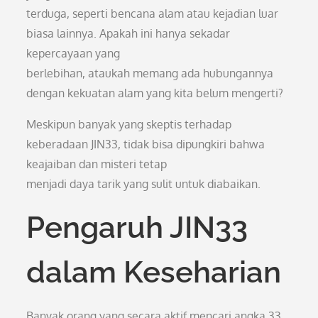
terduga, seperti bencana alam atau kejadian luar
biasa lainnya. Apakah ini hanya sekadar
kepercayaan yang
berlebihan, ataukah memang ada hubungannya
dengan kekuatan alam yang kita belum mengerti?
Meskipun banyak yang skeptis terhadap
keberadaan JIN33, tidak bisa dipungkiri bahwa
keajaiban dan misteri tetap
menjadi daya tarik yang sulit untuk diabaikan.
Pengaruh JIN33
dalam Keseharian
Banyak orang yang secara aktif mencari angka 33