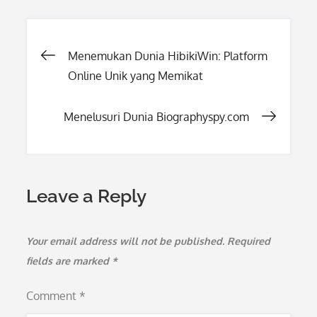
Post
Menemukan Dunia HibikiWin: Platform
Online Unik yang Memikat
navigation
Menelusuri Dunia Biographyspy.com
Leave a Reply
Your email address will not be published.
Required
fields are marked
*
Comment
*