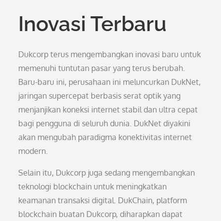
Inovasi Terbaru
Dukcorp terus mengembangkan inovasi baru untuk
memenuhi tuntutan pasar yang terus berubah.
Baru-baru ini, perusahaan ini meluncurkan DukNet,
jaringan supercepat berbasis serat optik yang
menjanjikan koneksi internet stabil dan ultra cepat
bagi pengguna di seluruh dunia. DukNet diyakini
akan mengubah paradigma konektivitas internet
modern.
Selain itu, Dukcorp juga sedang mengembangkan
teknologi blockchain untuk meningkatkan
keamanan transaksi digital. DukChain, platform
blockchain buatan Dukcorp, diharapkan dapat