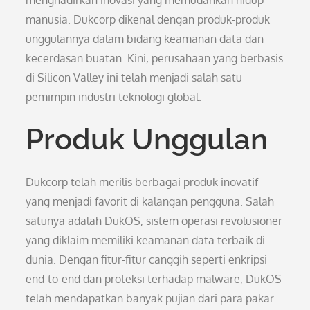
menghadirkan inovasi yang memudahkan hidup
manusia. Dukcorp dikenal dengan produk-produk
unggulannya dalam bidang keamanan data dan
kecerdasan buatan. Kini, perusahaan yang berbasis
di Silicon Valley ini telah menjadi salah satu
pemimpin industri teknologi global.
Produk Unggulan
Dukcorp telah merilis berbagai produk inovatif
yang menjadi favorit di kalangan pengguna. Salah
satunya adalah DukOS, sistem operasi revolusioner
yang diklaim memiliki keamanan data terbaik di
dunia. Dengan fitur-fitur canggih seperti enkripsi
end-to-end dan proteksi terhadap malware, DukOS
telah mendapatkan banyak pujian dari para pakar