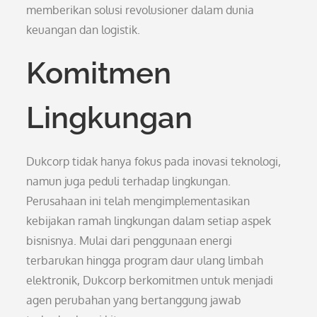
memberikan solusi revolusioner dalam dunia
keuangan dan logistik.
Komitmen
Lingkungan
Dukcorp tidak hanya fokus pada inovasi teknologi,
namun juga peduli terhadap lingkungan.
Perusahaan ini telah mengimplementasikan
kebijakan ramah lingkungan dalam setiap aspek
bisnisnya. Mulai dari penggunaan energi
terbarukan hingga program daur ulang limbah
elektronik, Dukcorp berkomitmen untuk menjadi
agen perubahan yang bertanggung jawab