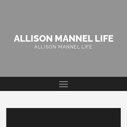
Skip
to
content
ALLISON MANNEL LIFE
ALLISON MANNEL LIFE