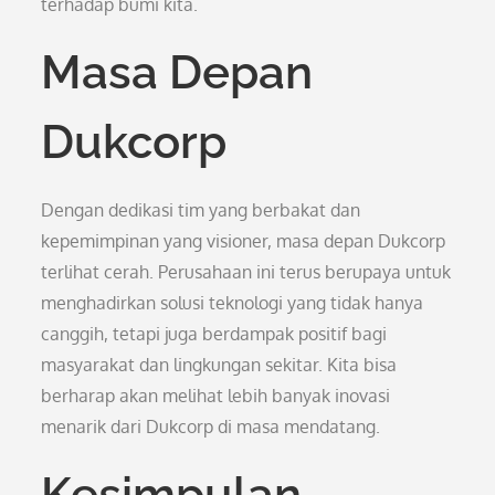
terhadap bumi kita.
Masa Depan
Dukcorp
Dengan dedikasi tim yang berbakat dan
kepemimpinan yang visioner, masa depan Dukcorp
terlihat cerah. Perusahaan ini terus berupaya untuk
menghadirkan solusi teknologi yang tidak hanya
canggih, tetapi juga berdampak positif bagi
masyarakat dan lingkungan sekitar. Kita bisa
berharap akan melihat lebih banyak inovasi
menarik dari Dukcorp di masa mendatang.
Kesimpulan