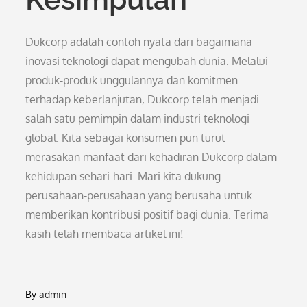
Dukcorp adalah contoh nyata dari bagaimana
inovasi teknologi dapat mengubah dunia. Melalui
produk-produk unggulannya dan komitmen
terhadap keberlanjutan, Dukcorp telah menjadi
salah satu pemimpin dalam industri teknologi
global. Kita sebagai konsumen pun turut
merasakan manfaat dari kehadiran Dukcorp dalam
kehidupan sehari-hari. Mari kita dukung
perusahaan-perusahaan yang berusaha untuk
memberikan kontribusi positif bagi dunia. Terima
kasih telah membaca artikel ini!
By
admin