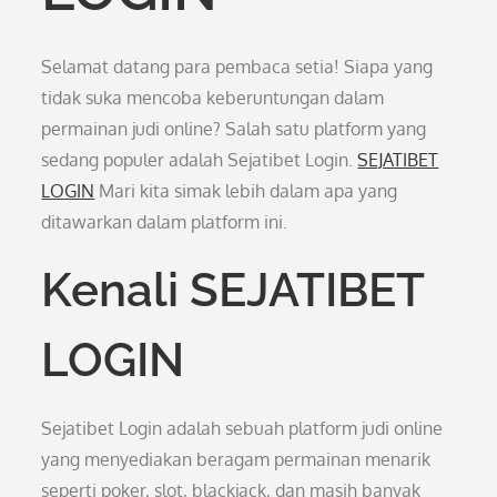
Selamat datang para pembaca setia! Siapa yang
tidak suka mencoba keberuntungan dalam
permainan judi online? Salah satu platform yang
sedang populer adalah Sejatibet Login.
SEJATIBET
LOGIN
Mari kita simak lebih dalam apa yang
ditawarkan dalam platform ini.
Kenali SEJATIBET
LOGIN
Sejatibet Login adalah sebuah platform judi online
yang menyediakan beragam permainan menarik
seperti poker, slot, blackjack, dan masih banyak