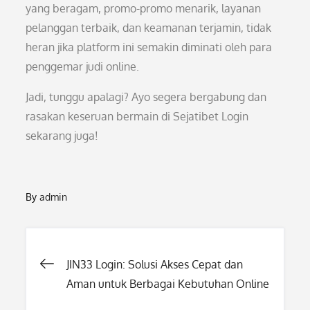
yang beragam, promo-promo menarik, layanan
pelanggan terbaik, dan keamanan terjamin, tidak
heran jika platform ini semakin diminati oleh para
penggemar judi online.
Jadi, tunggu apalagi? Ayo segera bergabung dan
rasakan keseruan bermain di Sejatibet Login
sekarang juga!
By
admin
Post
JIN33 Login: Solusi Akses Cepat dan
Aman untuk Berbagai Kebutuhan Online
navigation