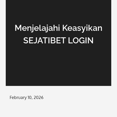
Menjelajahi Keasyikan
SEJATIBET LOGIN
Posted
February 10, 2026
on