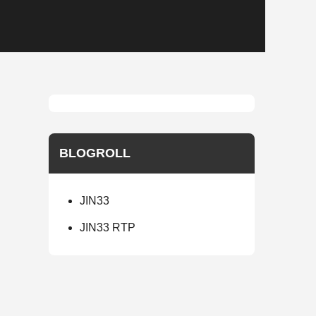
BLOGROLL
JIN33
JIN33 RTP