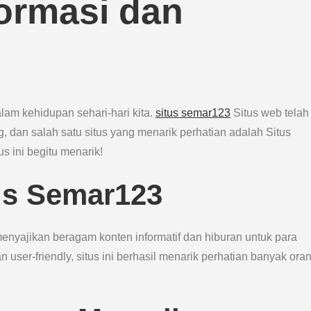
ormasi dan
alam kehidupan sehari-hari kita.
situs semar123
Situs web telah
 dan salah satu situs yang menarik perhatian adalah Situs
s ini begitu menarik!
tus Semar123
nyajikan beragam konten informatif dan hiburan untuk para
ser-friendly, situs ini berhasil menarik perhatian banyak ora