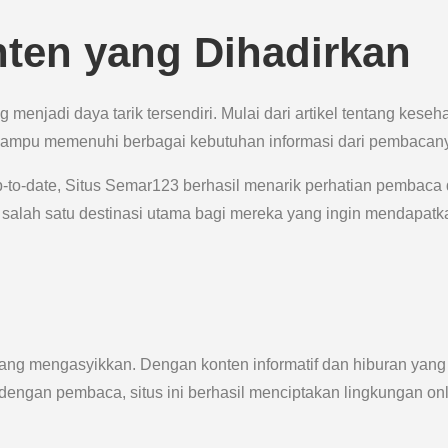
ten yang Dihadirkan
enjadi daya tarik tersendiri. Mulai dari artikel tentang keseh
ini mampu memenuhi berbagai kebutuhan informasi dari pembacan
to-date, Situs Semar123 berhasil menarik perhatian pembaca 
di salah satu destinasi utama bagi mereka yang ingin mendapatk
ang mengasyikkan. Dengan konten informatif dan hiburan yang
t dengan pembaca, situs ini berhasil menciptakan lingkungan on