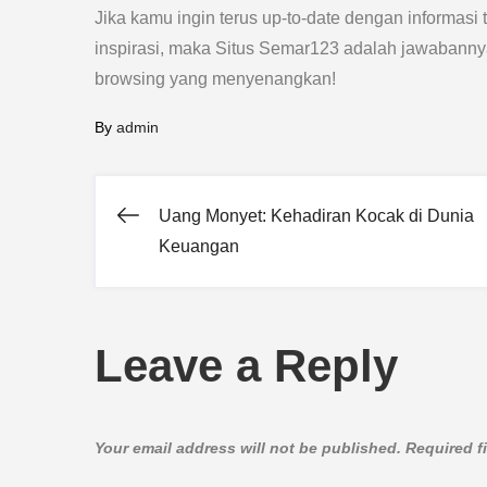
Jika kamu ingin terus up-to-date dengan informasi
inspirasi, maka Situs Semar123 adalah jawabannya
browsing yang menyenangkan!
By
admin
Uang Monyet: Kehadiran Kocak di Dunia
Post
Keuangan
navigation
Leave a Reply
Your email address will not be published.
Required f