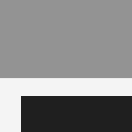
Skip
to
content