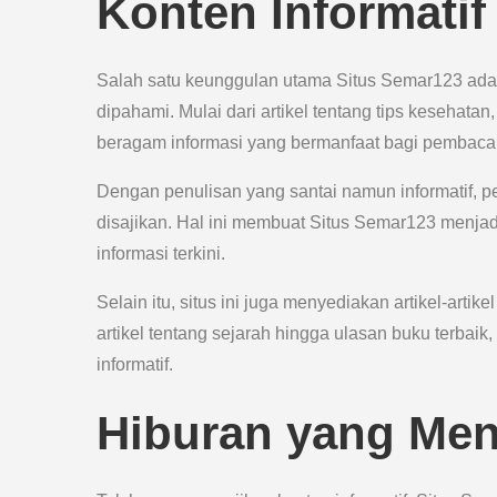
Konten Informatif
Salah satu keunggulan utama Situs Semar123 adal
dipahami. Mulai dari artikel tentang tips kesehatan,
beragam informasi yang bermanfaat bagi pembaca
Dengan penulisan yang santai namun informatif,
disajikan. Hal ini membuat Situs Semar123 menjad
informasi terkini.
Selain itu, situs ini juga menyediakan artikel-ar
artikel tentang sejarah hingga ulasan buku terbai
informatif.
Hiburan yang Me