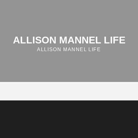
ALLISON MANNEL LIFE
ALLISON MANNEL LIFE