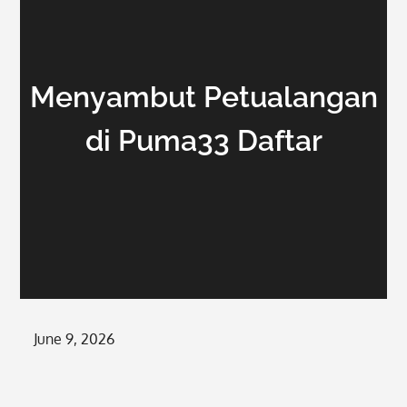
Menyambut Petualangan
di Puma33 Daftar
Posted
June 9, 2026
on