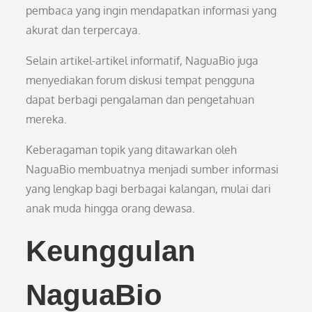
pembaca yang ingin mendapatkan informasi yang
akurat dan terpercaya.
Selain artikel-artikel informatif, NaguaBio juga
menyediakan forum diskusi tempat pengguna
dapat berbagi pengalaman dan pengetahuan
mereka.
Keberagaman topik yang ditawarkan oleh
NaguaBio membuatnya menjadi sumber informasi
yang lengkap bagi berbagai kalangan, mulai dari
anak muda hingga orang dewasa.
Keunggulan
NaguaBio