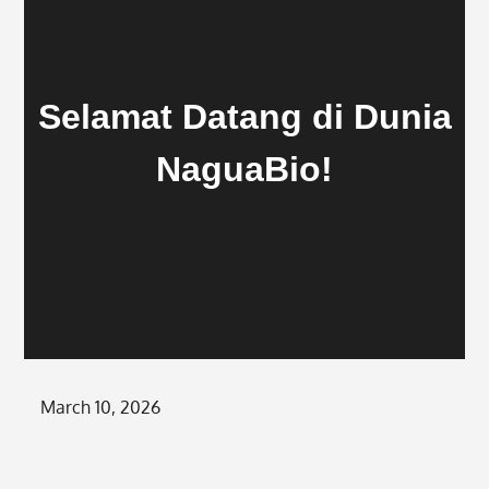
Selamat Datang di Dunia
NaguaBio!
Posted
March 10, 2026
on