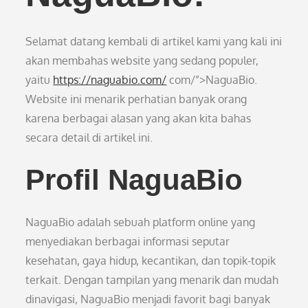
Selamat datang kembali di artikel kami yang kali ini
akan membahas website yang sedang populer,
yaitu
https://naguabio.com/
com/”>NaguaBio.
Website ini menarik perhatian banyak orang
karena berbagai alasan yang akan kita bahas
secara detail di artikel ini.
Profil NaguaBio
NaguaBio adalah sebuah platform online yang
menyediakan berbagai informasi seputar
kesehatan, gaya hidup, kecantikan, dan topik-topik
terkait. Dengan tampilan yang menarik dan mudah
dinavigasi, NaguaBio menjadi favorit bagi banyak