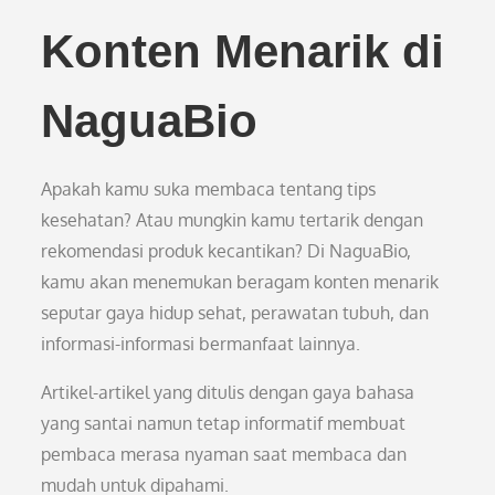
Konten Menarik di
NaguaBio
Apakah kamu suka membaca tentang tips
kesehatan? Atau mungkin kamu tertarik dengan
rekomendasi produk kecantikan? Di NaguaBio,
kamu akan menemukan beragam konten menarik
seputar gaya hidup sehat, perawatan tubuh, dan
informasi-informasi bermanfaat lainnya.
Artikel-artikel yang ditulis dengan gaya bahasa
yang santai namun tetap informatif membuat
pembaca merasa nyaman saat membaca dan
mudah untuk dipahami.