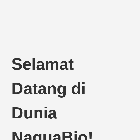
Selamat
Datang di
Dunia
NaguaBio!