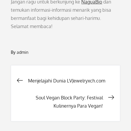
Jangan ragu untuk berkunjung ke
NaguaBio
dan
temukan informasi-informasi menarik yang bisa
bermanfaat bagi kehidupan sehari-harimu.
Selamat membaca!
By
admin
Post
Menjelajahi Dunia LVJewelryxch.com
navigation
Soul Vegan Block Party: Festival
Kulinernya Para Vegan!