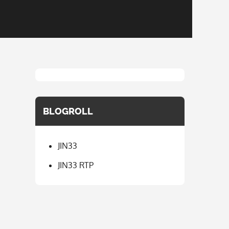
BLOGROLL
JIN33
JIN33 RTP