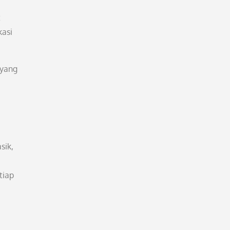
t
kasi
 yang
sik,
tiap