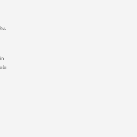
ka,
in
ala