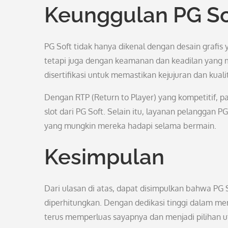
Keunggulan PG So
PG Soft tidak hanya dikenal dengan desain grafis
tetapi juga dengan keamanan dan keadilan yang m
disertifikasi untuk memastikan kejujuran dan kuali
Dengan RTP (Return to Player) yang kompetitif, 
slot dari PG Soft. Selain itu, layanan pelanggan
yang mungkin mereka hadapi selama bermain.
Kesimpulan
Dari ulasan di atas, dapat disimpulkan bahwa PG 
diperhitungkan. Dengan dedikasi tinggi dalam m
terus memperluas sayapnya dan menjadi pilihan ut