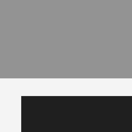
Skip
to
content