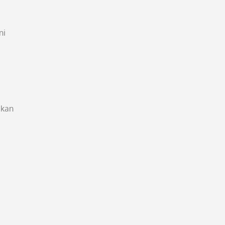
ni
ukan