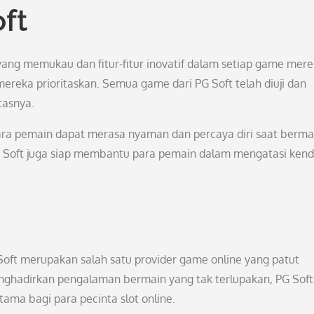
ft
 yang memukau dan fitur-fitur inovatif dalam setiap game mere
ereka prioritaskan. Semua game dari PG Soft telah diuji dan
tasnya.
para pemain dapat merasa nyaman dan percaya diri saat berma
 PG Soft juga siap membantu para pemain dalam mengatasi kend
Soft merupakan salah satu provider game online yang patut
enghadirkan pengalaman bermain yang tak terlupakan, PG Soft
ama bagi para pecinta slot online.