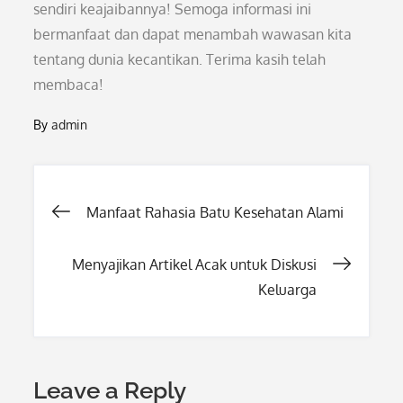
sendiri keajaibannya! Semoga informasi ini
bermanfaat dan dapat menambah wawasan kita
tentang dunia kecantikan. Terima kasih telah
membaca!
By
admin
Post
Manfaat Rahasia Batu Kesehatan Alami
navigation
Menyajikan Artikel Acak untuk Diskusi
Keluarga
Leave a Reply