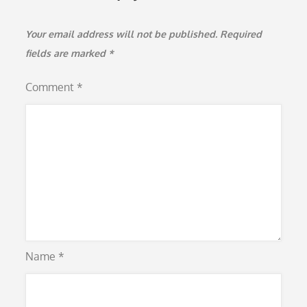
Your email address will not be published.
Required
fields are marked
*
Comment
*
Name
*