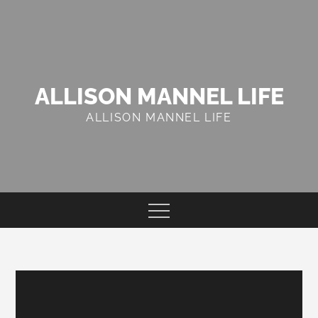
Skip
to
content
ALLISON MANNEL LIFE
ALLISON MANNEL LIFE