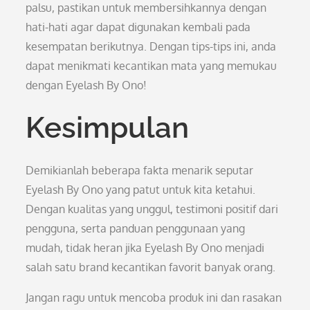
palsu, pastikan untuk membersihkannya dengan
hati-hati agar dapat digunakan kembali pada
kesempatan berikutnya. Dengan tips-tips ini, anda
dapat menikmati kecantikan mata yang memukau
dengan Eyelash By Ono!
Kesimpulan
Demikianlah beberapa fakta menarik seputar
Eyelash By Ono yang patut untuk kita ketahui.
Dengan kualitas yang unggul, testimoni positif dari
pengguna, serta panduan penggunaan yang
mudah, tidak heran jika Eyelash By Ono menjadi
salah satu brand kecantikan favorit banyak orang.
Jangan ragu untuk mencoba produk ini dan rasakan