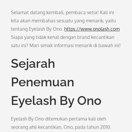
Selamat datang kembali, pembaca setia! Kali ini
kita akan membahas sesuatu yang menarik, yaitu
tentang Eyelash By Ono.
https://www.onolash.com
Siapa yang tidak kenal dengan brand kecantikan
satu ini? Mari simak informasi menarik di bawah ini!
Sejarah
Penemuan
Eyelash By Ono
Eyelash By Ono ditemukan pertama kali oleh
seorang ahli kecantikan, Ono, pada tahun 2010.