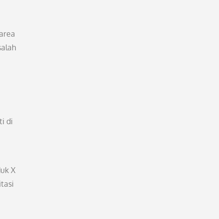
 area
salah
i di
duk X
tasi