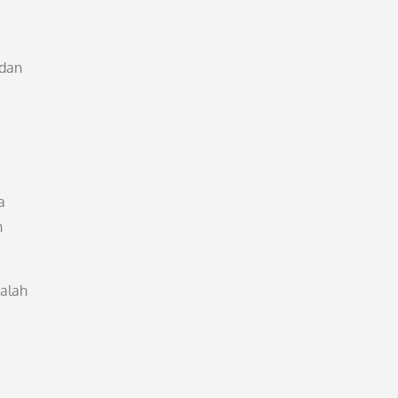
 dan
a
h
alah