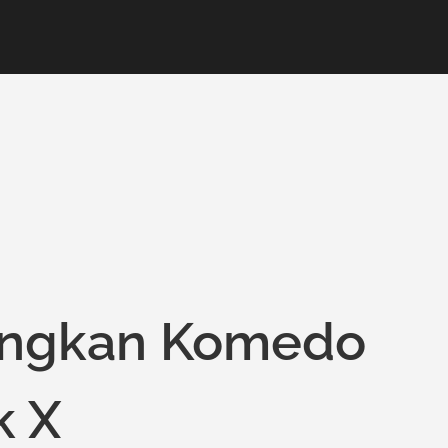
angkan Komedo
k X