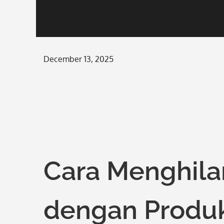
Posted
December 13, 2025
on
Cara Menghil
dengan Produ