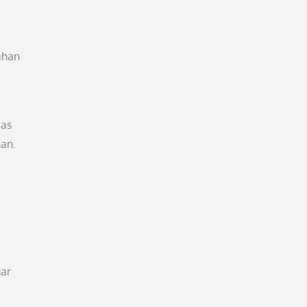
ahan
bas
han.
gar