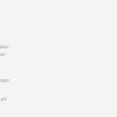
nakan
kan
engan
n pH