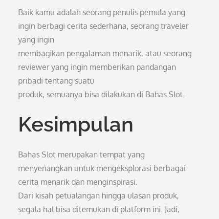
Baik kamu adalah seorang penulis pemula yang
ingin berbagi cerita sederhana, seorang traveler
yang ingin
membagikan pengalaman menarik, atau seorang
reviewer yang ingin memberikan pandangan
pribadi tentang suatu
produk, semuanya bisa dilakukan di Bahas Slot.
Kesimpulan
Bahas Slot merupakan tempat yang
menyenangkan untuk mengeksplorasi berbagai
cerita menarik dan menginspirasi.
Dari kisah petualangan hingga ulasan produk,
segala hal bisa ditemukan di platform ini. Jadi,