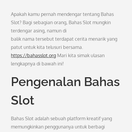
Apakah kamu pernah mendengar tentang Bahas
Slot? Bagi sebagian orang, Bahas Slot mungkin
terdengar asing, namun di
balik nama tersebut terdapat cerita menarik yang
patut untuk kita telusuri bersama.
https://bahasslot.org
Mari kita simak ulasan
lengkapnya di bawah ini!
Pengenalan Bahas
Slot
Bahas Slot adalah sebuah platform kreatif yang
memungkinkan penggunanya untuk berbagi