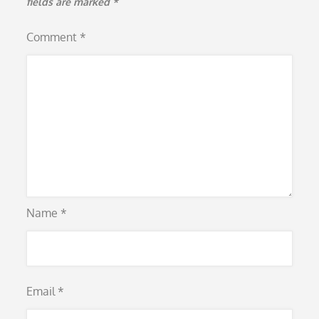
fields are marked
*
Comment
*
Name
*
Email
*