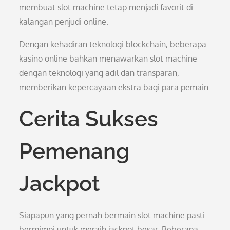
membuat slot machine tetap menjadi favorit di
kalangan penjudi online.
Dengan kehadiran teknologi blockchain, beberapa
kasino online bahkan menawarkan slot machine
dengan teknologi yang adil dan transparan,
memberikan kepercayaan ekstra bagi para pemain.
Cerita Sukses
Pemenang
Jackpot
Siapapun yang pernah bermain slot machine pasti
bermimpi untuk meraih jackpot besar. Beberapa