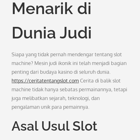
Menarik di
Dunia Judi
Siapa yang tidak pernah mendengar tentang slot
machine? Mesin judi ikonik ini telah menjadi bagian
penting dari budaya kasino di seluruh dunia.
https://ceritatentangslot.com
Cerita di balik slot
machine tidak hanya sebatas permainannya, tetapi
juga melibatkan sejarah, teknologi, dan
pengalaman unik para pemainnya.
Asal Usul Slot