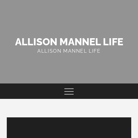
Skip
to
content
ALLISON MANNEL LIFE
ALLISON MANNEL LIFE