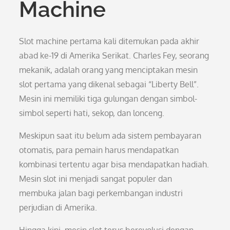
Machine
Slot machine pertama kali ditemukan pada akhir
abad ke-19 di Amerika Serikat. Charles Fey, seorang
mekanik, adalah orang yang menciptakan mesin
slot pertama yang dikenal sebagai “Liberty Bell”.
Mesin ini memiliki tiga gulungan dengan simbol-
simbol seperti hati, sekop, dan lonceng.
Meskipun saat itu belum ada sistem pembayaran
otomatis, para pemain harus mendapatkan
kombinasi tertentu agar bisa mendapatkan hadiah.
Mesin slot ini menjadi sangat populer dan
membuka jalan bagi perkembangan industri
perjudian di Amerika.