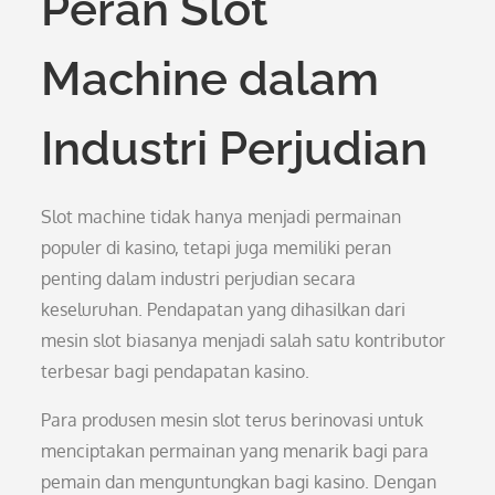
Peran Slot
Machine dalam
Industri Perjudian
Slot machine tidak hanya menjadi permainan
populer di kasino, tetapi juga memiliki peran
penting dalam industri perjudian secara
keseluruhan. Pendapatan yang dihasilkan dari
mesin slot biasanya menjadi salah satu kontributor
terbesar bagi pendapatan kasino.
Para produsen mesin slot terus berinovasi untuk
menciptakan permainan yang menarik bagi para
pemain dan menguntungkan bagi kasino. Dengan