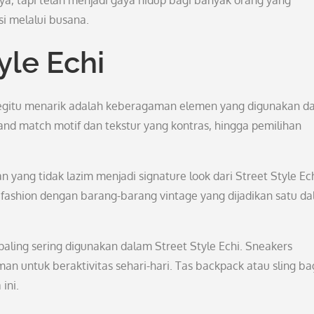
aya, tapi telah menjadi gaya hidup bagi banyak orang yang
i melalui busana.
yle Echi
begitu menarik adalah keberagaman elemen yang digunakan d
x and match motif dan tekstur yang kontras, hingga pemilihan
ang tidak lazim menjadi signature look dari Street Style Ech
gh fashion dengan barang-barang vintage yang dijadikan satu d
 paling sering digunakan dalam Street Style Echi. Sneakers
 untuk beraktivitas sehari-hari. Tas backpack atau sling ba
ini.