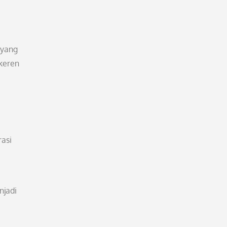
 yang
 keren
rasi
njadi