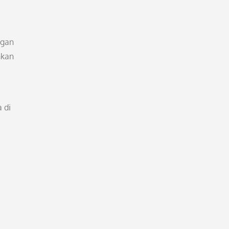
ngan
hkan
 di