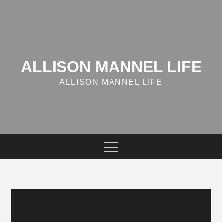
Skip
to
content
ALLISON MANNEL LIFE
ALLISON MANNEL LIFE