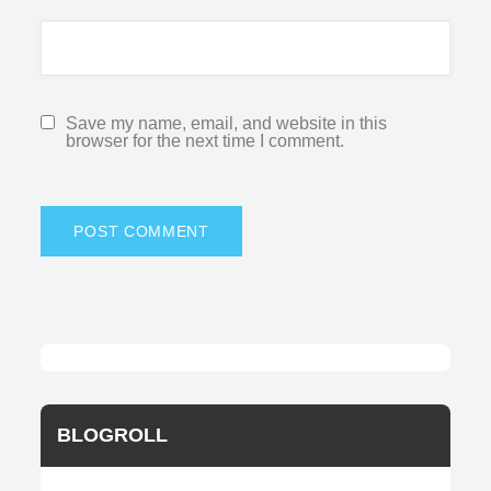
Save my name, email, and website in this
browser for the next time I comment.
BLOGROLL