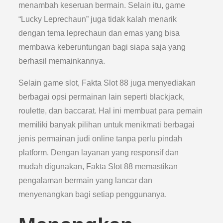
menambah keseruan bermain. Selain itu, game
“Lucky Leprechaun” juga tidak kalah menarik
dengan tema leprechaun dan emas yang bisa
membawa keberuntungan bagi siapa saja yang
berhasil memainkannya.
Selain game slot, Fakta Slot 88 juga menyediakan
berbagai opsi permainan lain seperti blackjack,
roulette, dan baccarat. Hal ini membuat para pemain
memiliki banyak pilihan untuk menikmati berbagai
jenis permainan judi online tanpa perlu pindah
platform. Dengan layanan yang responsif dan
mudah digunakan, Fakta Slot 88 memastikan
pengalaman bermain yang lancar dan
menyenangkan bagi setiap penggunanya.