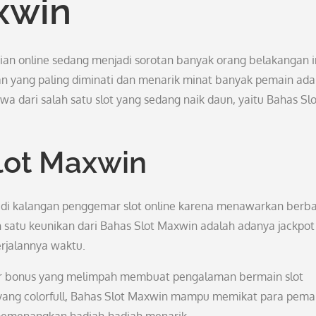
xwin
an online sedang menjadi sorotan banyak orang belakangan in
n yang paling diminati dan menarik minat banyak pemain ada
a dari salah satu slot yang sedang naik daun, yaitu Bahas Slo
lot Maxwin
 di kalangan penggemar slot online karena menawarkan berb
lah satu keunikan dari Bahas Slot Maxwin adalah adanya jackpot
erjalannya waktu.
itur bonus yang melimpah membuat pengalaman bermain slot
yang colorfull, Bahas Slot Maxwin mampu memikat para pema