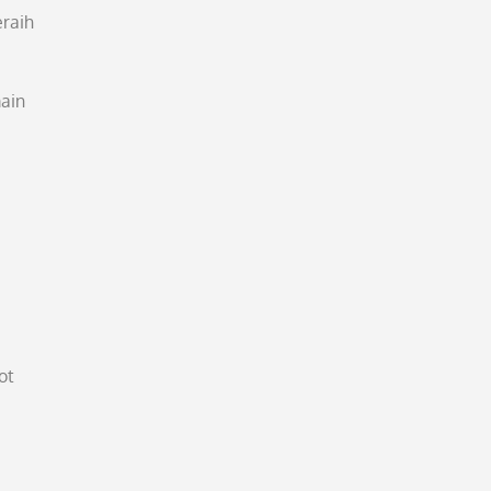
eraih
ain
ot