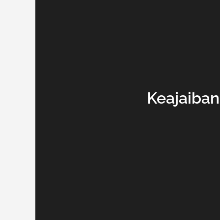
Keajaiban