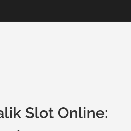
lik Slot Online: