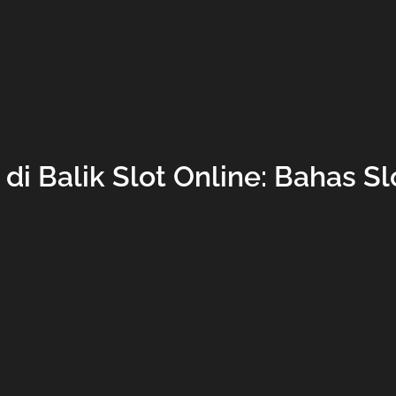
 di Balik Slot Online: Bahas S