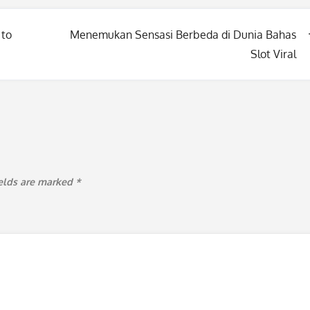
 to
Menemukan Sensasi Berbeda di Dunia Bahas
Slot Viral
ields are marked
*