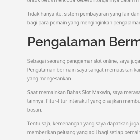
untuk terus mencoba keberuntungannya dalam m
Tidak hanya itu, sistem pembayaran yang fair d
bagi para pemain yang menginginkan pengalaman
Pengalaman Berma
Sebagai seorang penggemar slot online, saya jug
Pengalaman bermain saya sangat memuaskan kare
yang mengesankan.
Saat memainkan Bahas Slot Maxwin, saya merasak
lainnya. Fitur-fitur interaktif yang disajikan me
bosan.
Tentu saja, kemenangan yang saya dapatkan jug
memberikan peluang yang adil bagi setiap pemai