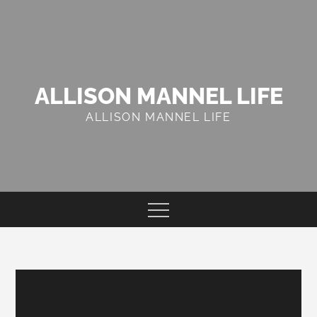
Skip
to
content
ALLISON MANNEL LIFE
ALLISON MANNEL LIFE