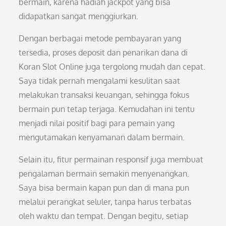
bermain, karena hadiah jackpot yang bisa
didapatkan sangat menggiurkan.
Dengan berbagai metode pembayaran yang
tersedia, proses deposit dan penarikan dana di
Koran Slot Online juga tergolong mudah dan cepat.
Saya tidak pernah mengalami kesulitan saat
melakukan transaksi keuangan, sehingga fokus
bermain pun tetap terjaga. Kemudahan ini tentu
menjadi nilai positif bagi para pemain yang
mengutamakan kenyamanan dalam bermain.
Selain itu, fitur permainan responsif juga membuat
pengalaman bermain semakin menyenangkan.
Saya bisa bermain kapan pun dan di mana pun
melalui perangkat seluler, tanpa harus terbatas
oleh waktu dan tempat. Dengan begitu, setiap