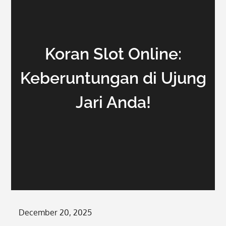
Koran Slot Online:
Keberuntungan di Ujung
Jari Anda!
Posted
December 20, 2025