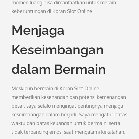
momen luang bisa dimanfaatkan untuk meraih
keberuntungan di Koran Slot Online.
Menjaga
Keseimbangan
dalam Bermain
Meskipun bermain di Koran Slot Online
memberikan kesenangan dan potensi kemenangan
besar, saya selalu mengingat pentingnya menjaga
keseimbangan dalam berjudi. Saya mengatur batas
waktu dan batas keuangan untuk bermain, serta
tidak terpancing emosi saat mengalami kekalahan.