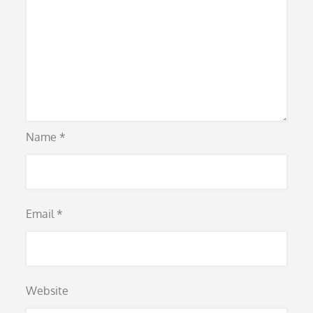
Name
*
Email
*
Website