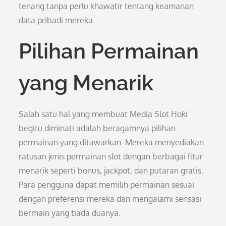
tenang tanpa perlu khawatir tentang keamanan
data pribadi mereka.
Pilihan Permainan
yang Menarik
Salah satu hal yang membuat Media Slot Hoki
begitu diminati adalah beragamnya pilihan
permainan yang ditawarkan. Mereka menyediakan
ratusan jenis permainan slot dengan berbagai fitur
menarik seperti bonus, jackpot, dan putaran gratis.
Para pengguna dapat memilih permainan sesuai
dengan preferensi mereka dan mengalami sensasi
bermain yang tiada duanya.