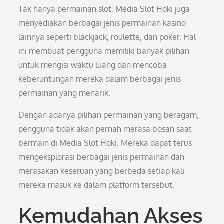
Tak hanya permainan slot, Media Slot Hoki juga
menyediakan berbagai jenis permainan kasino
lainnya seperti blackjack, roulette, dan poker. Hal
ini membuat pengguna memiliki banyak pilihan
untuk mengisi waktu luang dan mencoba
keberuntungan mereka dalam berbagai jenis
permainan yang menarik.
Dengan adanya pilihan permainan yang beragam,
pengguna tidak akan pernah merasa bosan saat
bermain di Media Slot Hoki. Mereka dapat terus
mengeksplorasi berbagai jenis permainan dan
merasakan keseruan yang berbeda setiap kali
mereka masuk ke dalam platform tersebut.
Kemudahan Akses