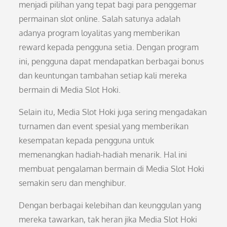
menjadi pilihan yang tepat bagi para penggemar
permainan slot online. Salah satunya adalah
adanya program loyalitas yang memberikan
reward kepada pengguna setia. Dengan program
ini, pengguna dapat mendapatkan berbagai bonus
dan keuntungan tambahan setiap kali mereka
bermain di Media Slot Hoki.
Selain itu, Media Slot Hoki juga sering mengadakan
turnamen dan event spesial yang memberikan
kesempatan kepada pengguna untuk
memenangkan hadiah-hadiah menarik. Hal ini
membuat pengalaman bermain di Media Slot Hoki
semakin seru dan menghibur.
Dengan berbagai kelebihan dan keunggulan yang
mereka tawarkan, tak heran jika Media Slot Hoki