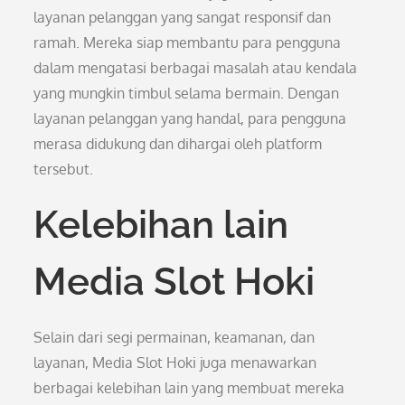
layanan pelanggan yang sangat responsif dan
ramah. Mereka siap membantu para pengguna
dalam mengatasi berbagai masalah atau kendala
yang mungkin timbul selama bermain. Dengan
layanan pelanggan yang handal, para pengguna
merasa didukung dan dihargai oleh platform
tersebut.
Kelebihan lain
Media Slot Hoki
Selain dari segi permainan, keamanan, dan
layanan, Media Slot Hoki juga menawarkan
berbagai kelebihan lain yang membuat mereka