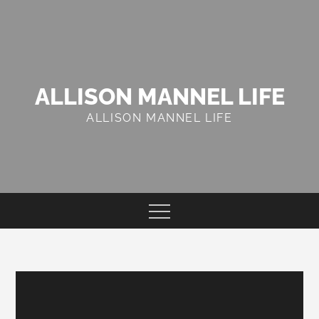
Skip
to
content
ALLISON MANNEL LIFE
ALLISON MANNEL LIFE