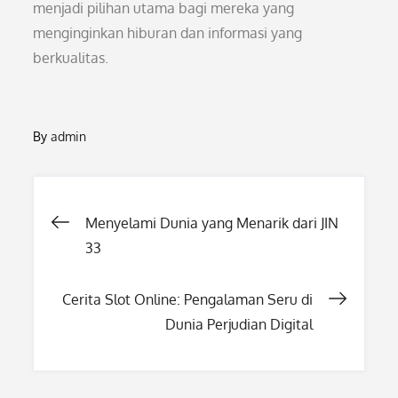
menjadi pilihan utama bagi mereka yang
menginginkan hiburan dan informasi yang
berkualitas.
By
admin
Post
Menyelami Dunia yang Menarik dari JIN
33
navigation
Cerita Slot Online: Pengalaman Seru di
Dunia Perjudian Digital