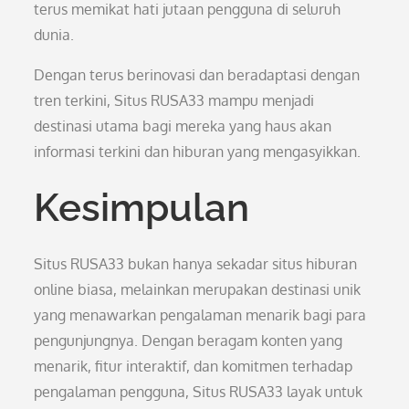
terus memikat hati jutaan pengguna di seluruh
dunia.
Dengan terus berinovasi dan beradaptasi dengan
tren terkini, Situs RUSA33 mampu menjadi
destinasi utama bagi mereka yang haus akan
informasi terkini dan hiburan yang mengasyikkan.
Kesimpulan
Situs RUSA33 bukan hanya sekadar situs hiburan
online biasa, melainkan merupakan destinasi unik
yang menawarkan pengalaman menarik bagi para
pengunjungnya. Dengan beragam konten yang
menarik, fitur interaktif, dan komitmen terhadap
pengalaman pengguna, Situs RUSA33 layak untuk