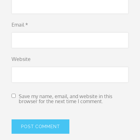
Email
*
Website
Save my name, email, and website in this
browser for the next time I comment.