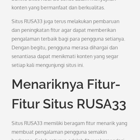
konten yang bermanfaat dan berkualitas.
Situs RUSA33 juga terus melakukan pembaruan
dan peningkatan fitur agar dapat memberikan
pengalaman terbaik bagi para pengguna setianya.
Dengan begitu, pengguna merasa dihargai dan
senantiasa dapat menikmati konten yang segar
setiap kali mengunjungi situs ini.
Menariknya Fitur-
Fitur Situs RUSA33
Situs RUSA33 memiliki beragam fitur menarik yang
membuat pengalaman pengguna semakin