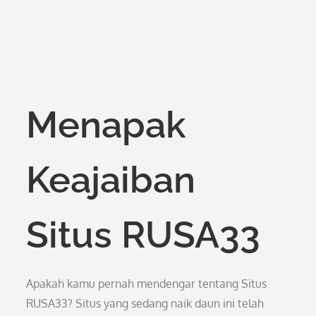
Menapak
Keajaiban
Situs RUSA33
Apakah kamu pernah mendengar tentang Situs
RUSA33? Situs yang sedang naik daun ini telah