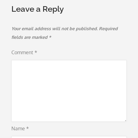
Leave a Reply
Your email address will not be published.
Required
fields are marked
*
Comment
*
Name
*