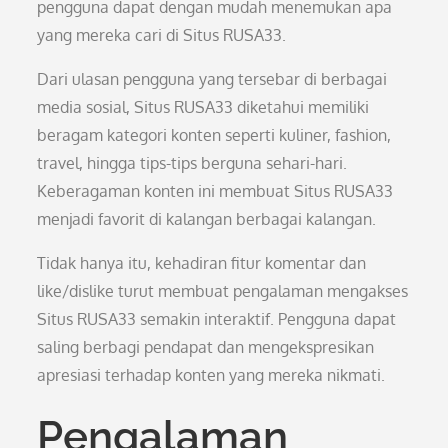
pengguna dapat dengan mudah menemukan apa
yang mereka cari di Situs RUSA33.
Dari ulasan pengguna yang tersebar di berbagai
media sosial, Situs RUSA33 diketahui memiliki
beragam kategori konten seperti kuliner, fashion,
travel, hingga tips-tips berguna sehari-hari.
Keberagaman konten ini membuat Situs RUSA33
menjadi favorit di kalangan berbagai kalangan.
Tidak hanya itu, kehadiran fitur komentar dan
like/dislike turut membuat pengalaman mengakses
Situs RUSA33 semakin interaktif. Pengguna dapat
saling berbagi pendapat dan mengekspresikan
apresiasi terhadap konten yang mereka nikmati.
Pengalaman