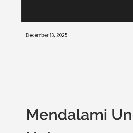
Posted
December 13, 2025
on
Mendalami U