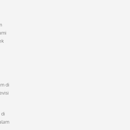
m
ami
ek
um di
visi
 di
dalam