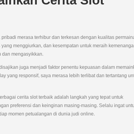
nkan Cerita Slot
a pribadi merasa terhibur dan terkesan dengan kualitas permain
nus yang menggiurkan, dan kesempatan untuk meraih kemenang
u dan mengasyikkan.
ng disajikan juga menjadi faktor penentu kepuasan dalam memai
ay yang responsif, saya merasa lebih terlibat dan tertantang un
bagai cerita slot terbaik adalah langkah yang tepat untuk
n preferensi dan keinginan masing-masing. Selalu ingat unt
tiap momen petualangan di dunia judi online.