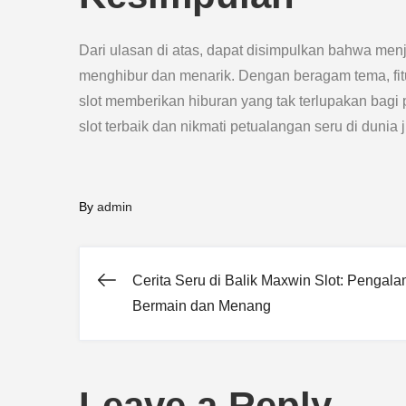
Dari ulasan di atas, dapat disimpulkan bahwa menj
menghibur dan menarik. Dengan beragam tema, fit
slot memberikan hiburan yang tak terlupakan bagi
slot terbaik dan nikmati petualangan seru di dunia j
By
admin
Cerita Seru di Balik Maxwin Slot: Pengal
Post
Bermain dan Menang
navigation
Leave a Reply