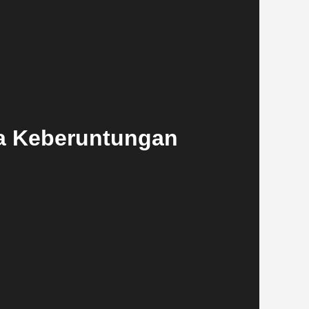
ya Keberuntungan