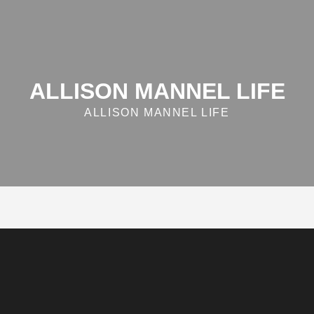
ALLISON MANNEL LIFE
ALLISON MANNEL LIFE