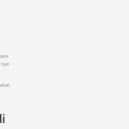
seni
 hati
takan
i