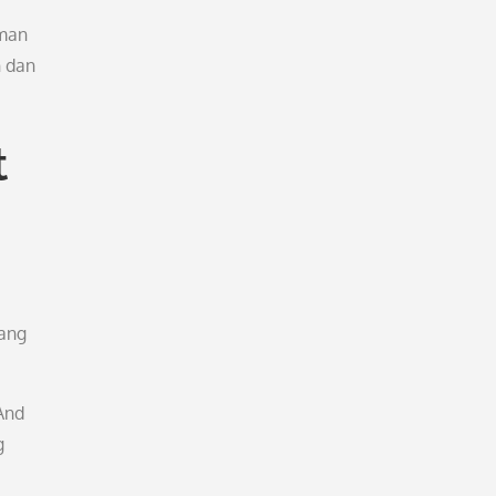
iman
n dan
t
yang
And
g