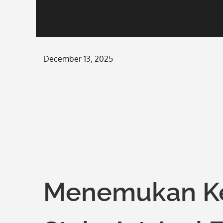
Posted
December 13, 2025
on
Menemukan Ke