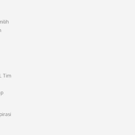
ilih
n
l. Tim
ap
irasi