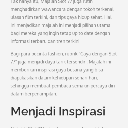
Tak hanya itu, Majalah Slot 77 juga rutin
menghadirkan wawancara dengan tokoh terkenal,
ulasan film terkini, dan tips gaya hidup sehat. Hal
ini menjadikan majalah ini menjadi pilihan utama
bagi mereka yang ingin tetap up to date dengan
informasi terbaru dan tren terkini.
Bagi para pecinta fashion, rubrik “Gaya dengan Slot
77” juga menjadi daya tarik tersendiri. Majalah ini
memberikan inspirasi gaya busana yang bisa
diaplikasikan dalam kehidupan sehari-hari,
sehingga membuat pembaca semakin percaya diri
dalam berpenampilan.
Menjadi Inspirasi