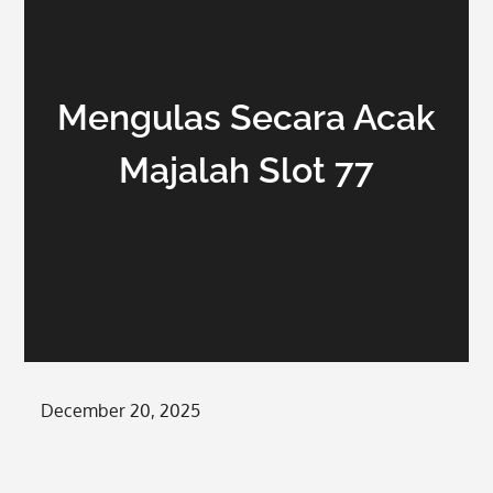
Mengulas Secara Acak
Majalah Slot 77
Posted
December 20, 2025
on