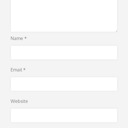
Name
*
Email
*
Website