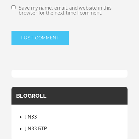
Save my name, email, and website in this
browser for the next time I comment.
BLOGROLL
JIN33
JIN33 RTP