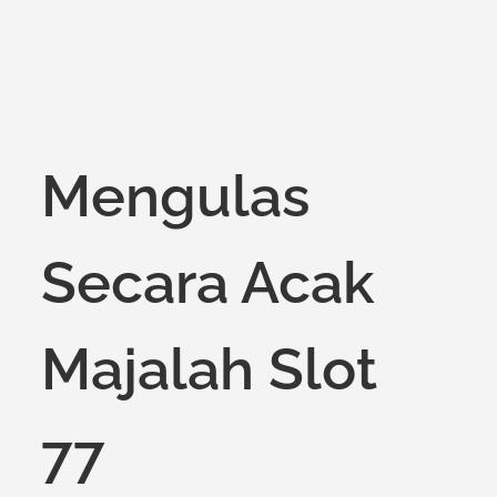
Mengulas
Secara Acak
Majalah Slot
77