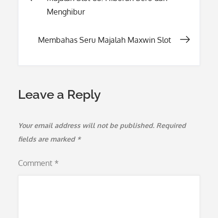
Menghibur
navigation
Membahas Seru Majalah Maxwin Slot
Leave a Reply
Your email address will not be published.
Required
fields are marked
*
Comment
*