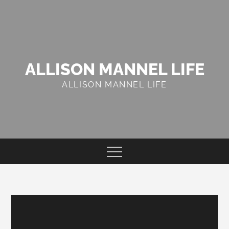
Skip
to
content
ALLISON MANNEL LIFE
ALLISON MANNEL LIFE