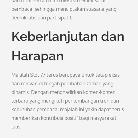
dan turut serta dalam diskusi melalui surat
pembaca, sehingga menciptakan suasana yang
demokratis dan partisipatif.
Keberlanjutan dan
Harapan
Majalah Slot 77 terus berupaya untuk tetap eksis
dan relevan di tengah perubahan zaman yang
dinamis. Dengan menghadirkan konten-konten
terbaru yang mengikuti perkembangan tren dan
kebutuhan pembaca, majalah ini yakin dapat terus
memberikan kontribusi positif bagi masyarakat
luas.