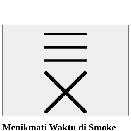
Skip
Allison Mannel Life
to
Allison Mannel Life
content
Menikmati Waktu di Smoke