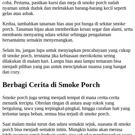
coba. Pertama, pastikan kursi dan meja di smoke porch sudah
nyaman untuk duduk dan meletakkan barang-barang kecil seperti
gelas atau asbak.
Kedua, tambahkan tanaman hias atau pot bunga di sekitar smoke
porch. Tanaman hijau akan memberikan kesan segar dan alami, serta
membantu menyaring udara sekitar sehingga pengalaman
bersantaimu semakin menyenangkan.
Selain itu, jangan lupa untuk menyiapkan pencahayaan yang cukup
di smoke porch, terutama jika kebiasaan merokokmu sering
dilakukan di malam hari. Lampu hias atau lampu temaram bisa
menjadi pilihan yang pas untuk menciptakan nuansa yang hangat
dan cozy.
Berbagi Cerita di Smoke Porch
Smoke porch juga sering menjadi tempat di mana cerita-cerita
menarik tercipta. Obrolan ringan di antara asap rokok yang
bergulung, tawa yang terpingkal-pingkal, hingga curahan hati yang
terlontar tanpa beban, semua bisa terjadi di smoke porch.
Saat malam mulai turun dan udara semakin sejuk, suasana di smoke
porch bisa menjadi semakin intim. Mungkin kamu akan merasa
lebih nyaman untuk berbagi cerita atau sekadar mendengarkan suara