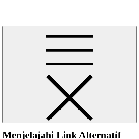
Skip
Allison Mannel Life
to
Allison Mannel Life
content
Menjelajahi Link Alternatif