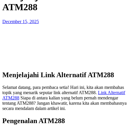
ATM288
Posted
December 15, 2025
on
Menjelajahi Link Alternatif ATM288
Selamat datang, para pembaca setia! Hari ini, kita akan membahas
topik yang menarik seputar link alternatif ATM288.
Link Alternatif
ATM288
Siapa di antara kalian yang belum pernah mendengar
tentang ATM288? Jangan khawatir, karena kita akan membahasnya
secara mendalam dalam artikel ini.
Pengenalan ATM288