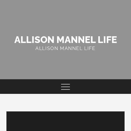
Skip
to
content
ALLISON MANNEL LIFE
ALLISON MANNEL LIFE