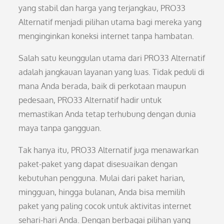
yang stabil dan harga yang terjangkau, PRO33
Alternatif menjadi pilihan utama bagi mereka yang
menginginkan koneksi internet tanpa hambatan.
Salah satu keunggulan utama dari PRO33 Alternatif
adalah jangkauan layanan yang luas. Tidak peduli di
mana Anda berada, baik di perkotaan maupun
pedesaan, PRO33 Alternatif hadir untuk
memastikan Anda tetap terhubung dengan dunia
maya tanpa gangguan.
Tak hanya itu, PRO33 Alternatif juga menawarkan
paket-paket yang dapat disesuaikan dengan
kebutuhan pengguna. Mulai dari paket harian,
mingguan, hingga bulanan, Anda bisa memilih
paket yang paling cocok untuk aktivitas internet
sehari-hari Anda. Dengan berbagai pilihan yang