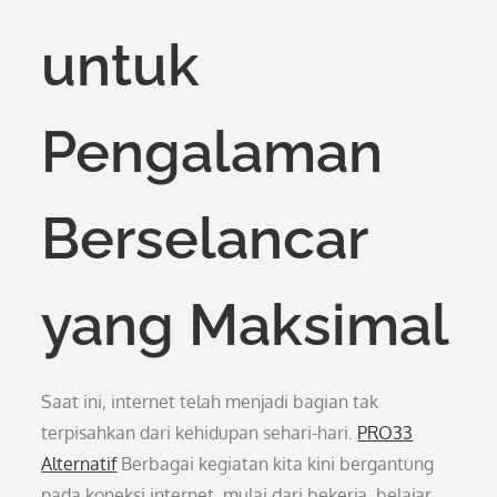
untuk
Pengalaman
Berselancar
yang Maksimal
Saat ini, internet telah menjadi bagian tak
terpisahkan dari kehidupan sehari-hari.
PRO33
Alternatif
Berbagai kegiatan kita kini bergantung
pada koneksi internet, mulai dari bekerja, belajar,