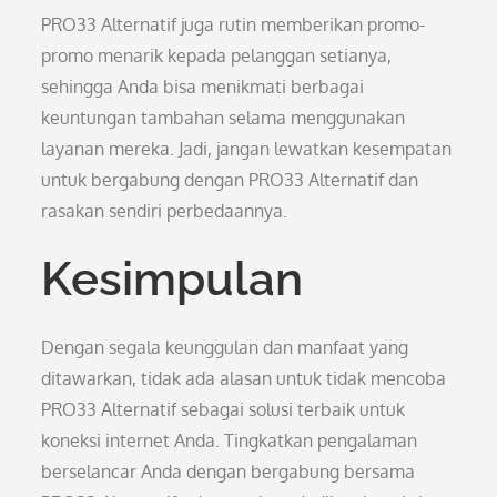
PRO33 Alternatif juga rutin memberikan promo-
promo menarik kepada pelanggan setianya,
sehingga Anda bisa menikmati berbagai
keuntungan tambahan selama menggunakan
layanan mereka. Jadi, jangan lewatkan kesempatan
untuk bergabung dengan PRO33 Alternatif dan
rasakan sendiri perbedaannya.
Kesimpulan
Dengan segala keunggulan dan manfaat yang
ditawarkan, tidak ada alasan untuk tidak mencoba
PRO33 Alternatif sebagai solusi terbaik untuk
koneksi internet Anda. Tingkatkan pengalaman
berselancar Anda dengan bergabung bersama