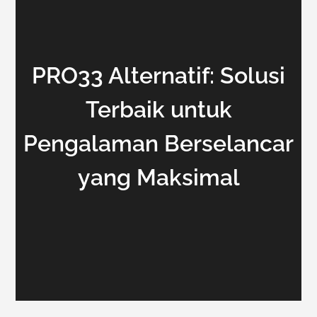
PRO33 Alternatif: Solusi
Terbaik untuk
Pengalaman Berselancar
yang Maksimal