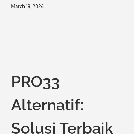
Posted
March 18, 2026
on
PRO33
Alternatif:
Solusi Terbaik