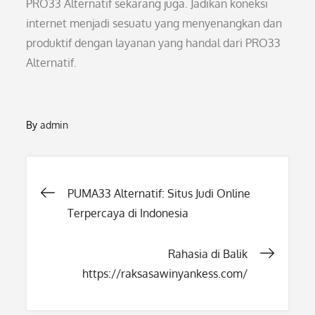
PRO33 Alternatif sekarang juga. Jadikan koneksi
internet menjadi sesuatu yang menyenangkan dan
produktif dengan layanan yang handal dari PRO33
Alternatif.
By
admin
Post
PUMA33 Alternatif: Situs Judi Online
Terpercaya di Indonesia
navigation
Rahasia di Balik
https://raksasawinyankess.com/