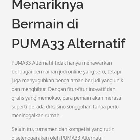
Menariknya
Bermain di
PUMA33 Alternatif
PUMA33 Alternatif tidak hanya menawarkan
berbagai permainan judi online yang seru, tetapi
juga menyuguhkan pengalaman berjudi yang unik
dan menghibur. Dengan fitur-fitur inovatif dan
grafis yang memukau, para pemain akan merasa
seperti berada di kasino sungguhan tanpa perlu
meninggalkan rumah.
Selain itu, turnamen dan kompetisi yang rutin
diselenggarakan oleh PUMA33 Alternatif