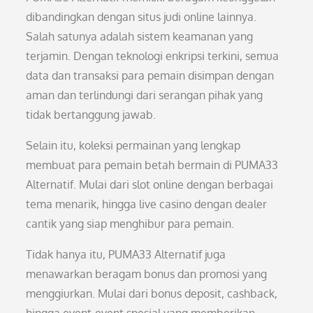
dibandingkan dengan situs judi online lainnya.
Salah satunya adalah sistem keamanan yang
terjamin. Dengan teknologi enkripsi terkini, semua
data dan transaksi para pemain disimpan dengan
aman dan terlindungi dari serangan pihak yang
tidak bertanggung jawab.
Selain itu, koleksi permainan yang lengkap
membuat para pemain betah bermain di PUMA33
Alternatif. Mulai dari slot online dengan berbagai
tema menarik, hingga live casino dengan dealer
cantik yang siap menghibur para pemain.
Tidak hanya itu, PUMA33 Alternatif juga
menawarkan beragam bonus dan promosi yang
menggiurkan. Mulai dari bonus deposit, cashback,