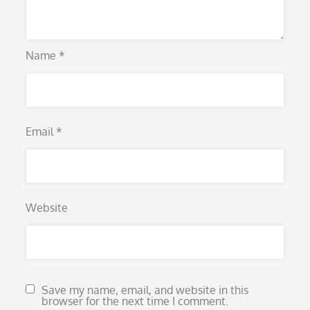
Name
*
Email
*
Website
Save my name, email, and website in this
browser for the next time I comment.