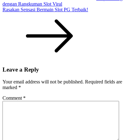
dengan Rangkuman Slot Viral
Rasakan Sensasi Bermain Slot PG Terbaik!
Leave a Reply
Your email address will not be published.
Required fields are
marked
*
Comment
*