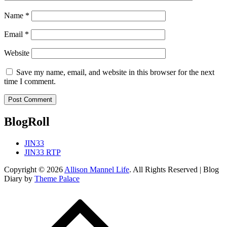
Name
*
Email
*
Website
Save my name, email, and website in this browser for the next
time I comment.
BlogRoll
JIN33
JIN33 RTP
Copyright © 2026
Allison Mannel Life
. All Rights Reserved | Blog
Diary by
Theme Palace