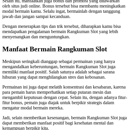
Selain itu, manfaatkan juga bonus dan promosi yang ditawarkan
oleh situs judi online. Bonus tersebut bisa membantu meningkatkan
modal bermain kamu. Selalu ingat, bermainlah dengan tanggung
jawab dan jangan sampai kecanduan.
Dengan menerapkan tips dan trik tersebut, diharapkan kamu bisa
mendapatkan pengalaman bermain Rangkuman Slot yang lebih
menyenangkan dan menguntungkan.
Manfaat Bermain Rangkuman Slot
Meskipun seringkali dianggap sebagai permainan yang hanya
mengandalkan keberuntungan, bermain Rangkuman Slot juga
memiliki manfaat positif. Salah satunya adalah sebagai sarana
hiburan yang dapat menghilangkan stres dan kebosanan.
Permainan ini juga dapat melatih konsentrasi dan kesabaran, karena
para pemain harus memperhatikan setiap putaran mesin dan
mengambil keputusan dengan cepat. Selain itu, dengan adanya fitur-
fitur bonus, pemain juga diajak untuk berpikir strategis dalam
mengatur modal bermain mereka.
Jadi, selain memberikan kesenangan, bermain Rangkuman Slot juga
dapat memberikan manfaat positif bagi kesehatan mental dan
kemampuan berpikir kita.