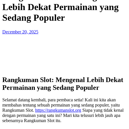
Lebih Dekat Permainan yang
Sedang Populer
Posted
December 20, 2025
on
Rangkuman Slot: Mengenal Lebih Dekat
Permainan yang Sedang Populer
Selamat datang kembali, para pembaca setia! Kali ini kita akan
membahas tentang sebuah permainan yang sedang populer, yaitu
Rangkuman Slot.
https://rangkumanslot.org
Siapa yang tidak kenal
dengan permainan yang satu ini? Mari kita telusuri lebih jauh apa
sebenarnya Rangkuman Slot itu.