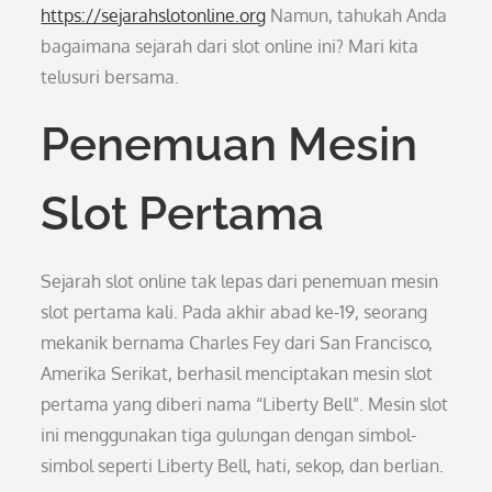
https://sejarahslotonline.org
Namun, tahukah Anda
bagaimana sejarah dari slot online ini? Mari kita
telusuri bersama.
Penemuan Mesin
Slot Pertama
Sejarah slot online tak lepas dari penemuan mesin
slot pertama kali. Pada akhir abad ke-19, seorang
mekanik bernama Charles Fey dari San Francisco,
Amerika Serikat, berhasil menciptakan mesin slot
pertama yang diberi nama “Liberty Bell”. Mesin slot
ini menggunakan tiga gulungan dengan simbol-
simbol seperti Liberty Bell, hati, sekop, dan berlian.