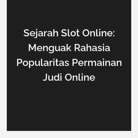
Sejarah Slot Online:
Menguak Rahasia
Popularitas Permainan
Judi Online