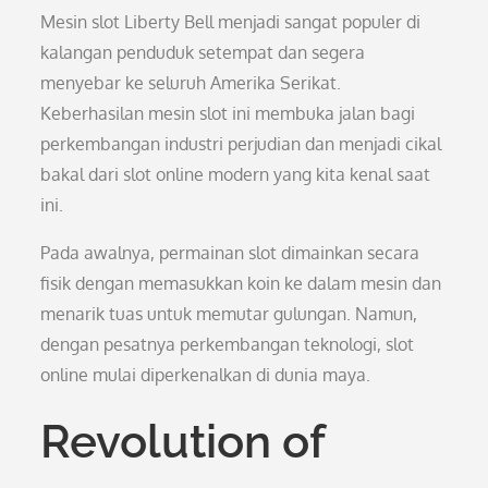
Mesin slot Liberty Bell menjadi sangat populer di
kalangan penduduk setempat dan segera
menyebar ke seluruh Amerika Serikat.
Keberhasilan mesin slot ini membuka jalan bagi
perkembangan industri perjudian dan menjadi cikal
bakal dari slot online modern yang kita kenal saat
ini.
Pada awalnya, permainan slot dimainkan secara
fisik dengan memasukkan koin ke dalam mesin dan
menarik tuas untuk memutar gulungan. Namun,
dengan pesatnya perkembangan teknologi, slot
online mulai diperkenalkan di dunia maya.
Revolution of