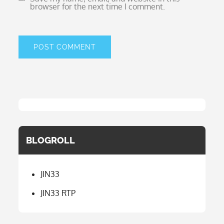
browser for the next time I comment.
BLOGROLL
JIN33
JIN33 RTP