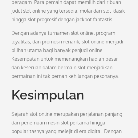
beragam. Para pemain dapat memilih dari ribuan
judul slot online yang tersedia, mulai dari slot klasik
hingga slot progresif dengan jackpot fantastis.
Dengan adanya turnamen slot online, program
loyalitas, dan promosi menarik, slot online menjadi
pilihan utama bagi banyak penjudi online.
Kesempatan untuk memenangkan hadiah besar
dan keseruan dalam bermain slot menjadikan
permainan ini tak pernah kehilangan pesonanya.
Kesimpulan
Sejarah slot online merupakan perjalanan panjang
dari penemuan mesin slot pertama hingga
popularitasnya yang melejit di era digital. Dengan