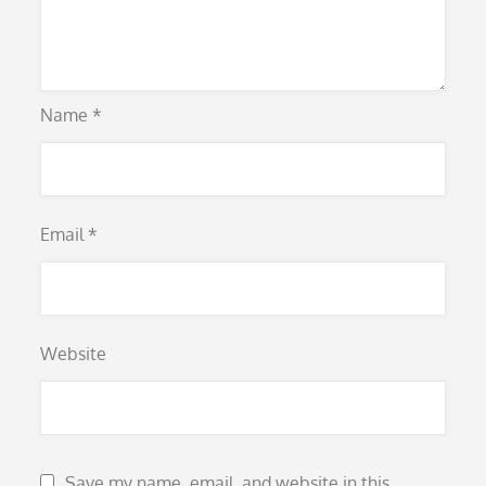
Name
*
Email
*
Website
Save my name, email, and website in this