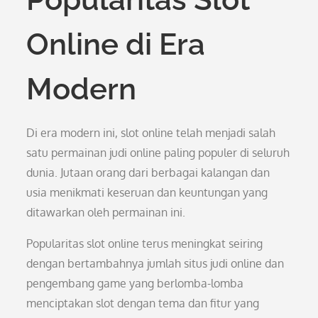
Online di Era
Modern
Di era modern ini, slot online telah menjadi salah
satu permainan judi online paling populer di seluruh
dunia. Jutaan orang dari berbagai kalangan dan
usia menikmati keseruan dan keuntungan yang
ditawarkan oleh permainan ini.
Popularitas slot online terus meningkat seiring
dengan bertambahnya jumlah situs judi online dan
pengembang game yang berlomba-lomba
menciptakan slot dengan tema dan fitur yang