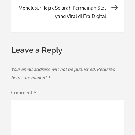
navigation
Menelusuri Jejak Sejarah Permainan Slot
yang Viral di Era Digital
Leave a Reply
Your email address will not be published.
Required
fields are marked
*
Comment
*