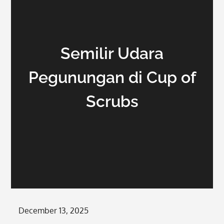
Semilir Udara
Pegunungan di Cup of
Scrubs
Posted
December 13, 2025