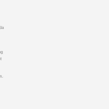
nda
ng
t
n.