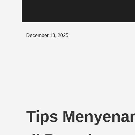
Posted
December 13, 2025
on
Tips Menyena