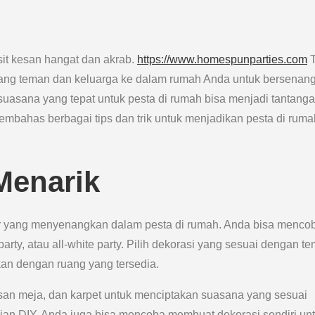
rsit kesan hangat dan akrab.
https://www.homespunparties.com
T
ng teman dan keluarga ke dalam rumah Anda untuk bersenang
asana yang tepat untuk pesta di rumah bisa menjadi tantanga
 membahas berbagai tips dan trik untuk menjadikan pesta di ruma
Menarik
er yang menyenangkan dalam pesta di rumah. Anda bisa menco
party, atau all-white party. Pilih dekorasi yang sesuai dengan t
kan dengan ruang yang tersedia.
asan meja, dan karpet untuk menciptakan suasana yang sesuai
ian DIY, Anda juga bisa mencoba membuat dekorasi sendiri un