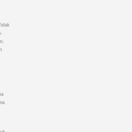
idak
-
n.
h
ba
ema
tuk