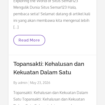
Exploring the World of Situs Semar123
Mengulik Dunia Situs Semar123 Halo,
pembaca setia! Selamat datang di artikel kali
ini yang akan membawa kita mengenal lebih
[…]
Mengulik
Read More
Dunia
Situs
Semar123
Topansakti: Kehalusan dan
Kekuatan Dalam Satu
Posted
By
admin
May 23, 2026
on
Topansakti: Kehalusan dan Kekuatan Dalam
Satu Topansakti: Kehalusan dan Kekuatan