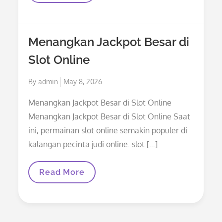
Serunya
Dunia
Game
Online
Menangkan Jackpot Besar di
Slot Online
Posted
By
admin
May 8, 2026
on
Menangkan Jackpot Besar di Slot Online
Menangkan Jackpot Besar di Slot Online Saat
ini, permainan slot online semakin populer di
kalangan pecinta judi online. slot […]
Menangkan
Read More
Jackpot
Besar
Di
Slot
Online