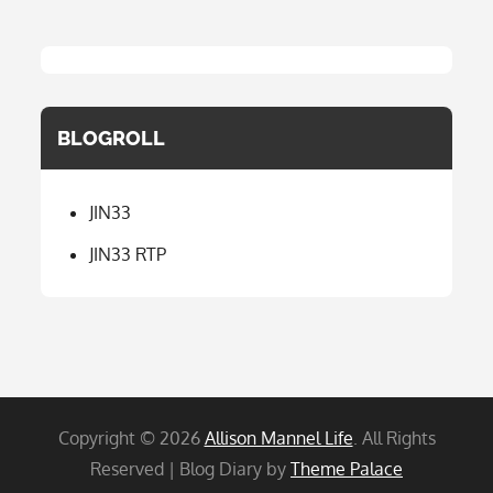
BLOGROLL
JIN33
JIN33 RTP
Copyright © 2026
Allison Mannel Life
. All Rights
Reserved | Blog Diary by
Theme Palace