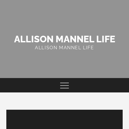
Skip
to
content
ALLISON MANNEL LIFE
ALLISON MANNEL LIFE