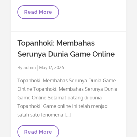
Keajaiban
Read More
Link
Alternatif
RUSA33
Yang
Perlu
Topanhoki: Membahas
Kamu
Ketahui
Serunya Dunia Game Online
Posted
By
admin
May 17, 2026
on
Topanhoki: Membahas Serunya Dunia Game
Online Topanhoki: Membahas Serunya Dunia
Game Online Selamat datang di dunia
Topanhoki! Game online ini telah menjadi
salah satu fenomena […]
Topanhoki:
Read More
Membahas