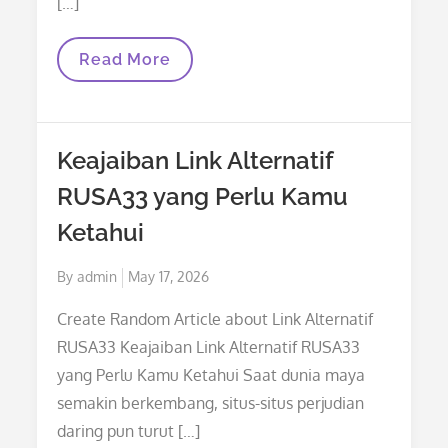
[…]
Menemukan
Read More
Keajaiban
Di
Lost
Dog
Coffee
Keajaiban Link Alternatif
RUSA33 yang Perlu Kamu
Ketahui
Posted
By
admin
May 17, 2026
on
Create Random Article about Link Alternatif
RUSA33 Keajaiban Link Alternatif RUSA33
yang Perlu Kamu Ketahui Saat dunia maya
semakin berkembang, situs-situs perjudian
daring pun turut […]