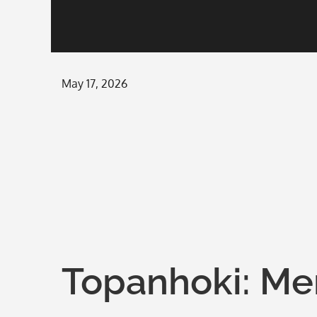
Posted
May 17, 2026
on
Topanhoki: M