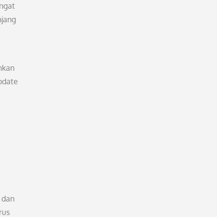
ngat
njang
nkan
pdate
 dan
rus