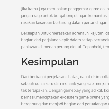
Jika kamu juga merupakan penggemar game online
jangan ragu untuk bergabung dengan komunitas
rasakan keseruan bertarung dalam pertandingan-
Bersiaplah untuk merasakan adrenalin, kejutan, d
bagian dari perjalanan epik dalam setiap pertan
pahlawan di medan perang digital. Topanhoki, te
Kesimpulan
Dari berbagai penjelasan di atas, dapat disimpu
sebuah dunia seru dan menarik yang siap menje
tak terlupakan. Dengan gameplay yang adiktif, kom
berhasil menciptakan ekosistem game online yan
bergabung dan menjadi bagian dari petualangan e