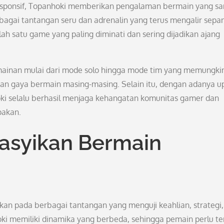
esponsif, Topanhoki memberikan pengalaman bermain yang sa
agai tantangan seru dan adrenalin yang terus mengalir sepa
ah satu game yang paling diminati dan sering dijadikan ajang
inan mulai dari mode solo hingga mode tim yang memungki
dan gaya bermain masing-masing. Selain itu, dengan adanya u
oki selalu berhasil menjaga kehangatan komunitas gamer dan
pakan.
asyikan Bermain
an pada berbagai tantangan yang menguji keahlian, strategi,
i memiliki dinamika yang berbeda, sehingga pemain perlu te