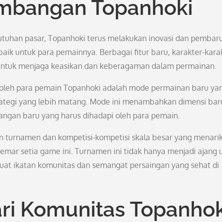
embangan Topanhoki
tuhan pasar, Topanhoki terus melakukan inovasi dan pembar
k untuk para pemainnya. Berbagai fitur baru, karakter-kara
n untuk menjaga keasikan dan keberagaman dalam permainan.
t oleh para pemain Topanhoki adalah mode permainan baru ya
trategi yang lebih matang. Mode ini menambahkan dimensi bar
ngan baru yang harus dihadapi oleh para pemain.
an turnamen dan kompetisi-kompetisi skala besar yang menari
mar setia game ini. Turnamen ini tidak hanya menjadi ajang 
uat ikatan komunitas dan semangat persaingan yang sehat di
ri Komunitas Topanhok