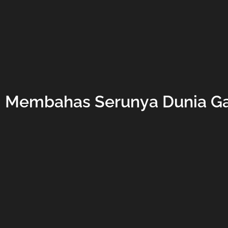
: Membahas Serunya Dunia G