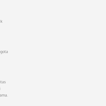
ck
ggota
itas
i
sama.