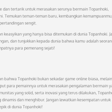
 dan tertarik untuk merasakan serunya bermain Topanhoki,
 ini. Temukan teman-teman baru, kembangkan kemampuanmu
pertandingan sengit.
an keasyikan yang hanya bisa ditemukan di dunia Topanhoki. Ja
dingan, dan tunjukkan kepada dunia bahwa kamu adalah seora
mpatnya para pemenang sejati!
lkan bahwa Topanhoki bukan sekadar game online biasa, melai
mput para pemainnya untuk merasakan pengalaman bermain y
unitas yang solid, serta inovasi yang terus dilakukan, Topanh
g dinamis dan menghibur. Jangan lewatkan kesempatan untuk
pik di dunia Topanhoki!