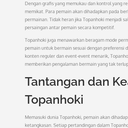
Dengan grafis yang memukau dan kontrol yang r
memikat. Para pemain akan dihadapkan pada berb
permainan. Tidak heran jika Topanhoki menjadi sal
persaingan antar pemain secara kompetitif.
Topanhoki juga menawarkan beragam mode perma
pemain untuk bermain sesuai dengan preferensi 
konten reguler dan event-event menarik, Topanh
memberikan pengalaman bermain yang tak terlu
Tantangan dan Ke
Topanhoki
Memasuki dunia Topanhoki, pemain akan dihadapk
ketangkasan. Setiap pertandingan dalam Topanhok