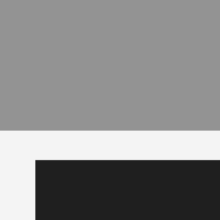
Skip
to
content