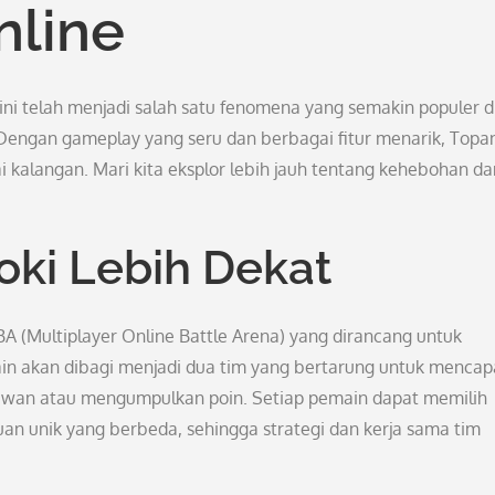
nline
ni telah menjadi salah satu fenomena yang semakin populer d
engan gameplay yang seru dan berbagai fitur menarik, Topa
i kalangan. Mari kita eksplor lebih jauh tentang kehebohan da
ki Lebih Dekat
(Multiplayer Online Battle Arena) yang dirancang untuk
in akan dibagi menjadi dua tim yang bertarung untuk mencap
lawan atau mengumpulkan poin. Setiap pemain dapat memilih
n unik yang berbeda, sehingga strategi dan kerja sama tim