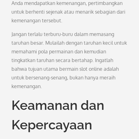
Anda mendapatkan kemenangan, pertimbangkan
untuk berhenti sejenak atau menarik sebagian dari
kemenangan tersebut.
Jangan terlalu terburu-buru dalam memasang
taruhan besar. Mulailah dengan taruhan kecil untuk
memahami pola permainan dan kemudian
tingkatkan taruhan secara bertahap. Ingatlah
bahwa tujuan utama bermain slot online adalah
untuk bersenang-senang, bukan hanya meraih
kemenangan.
Keamanan dan
Kepercayaan