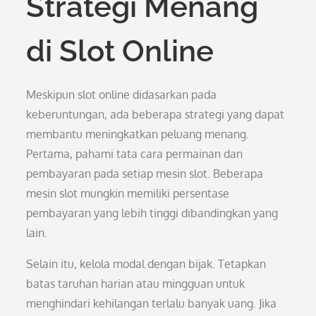
Strategi Menang
di Slot Online
Meskipun slot online didasarkan pada
keberuntungan, ada beberapa strategi yang dapat
membantu meningkatkan peluang menang.
Pertama, pahami tata cara permainan dan
pembayaran pada setiap mesin slot. Beberapa
mesin slot mungkin memiliki persentase
pembayaran yang lebih tinggi dibandingkan yang
lain.
Selain itu, kelola modal dengan bijak. Tetapkan
batas taruhan harian atau mingguan untuk
menghindari kehilangan terlalu banyak uang. Jika