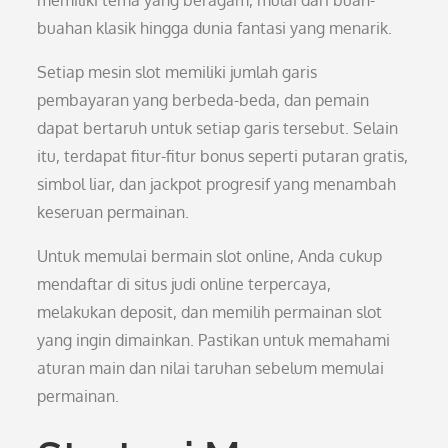
memiliki tema yang beragam, mulai dari buah-
buahan klasik hingga dunia fantasi yang menarik.
Setiap mesin slot memiliki jumlah garis
pembayaran yang berbeda-beda, dan pemain
dapat bertaruh untuk setiap garis tersebut. Selain
itu, terdapat fitur-fitur bonus seperti putaran gratis,
simbol liar, dan jackpot progresif yang menambah
keseruan permainan.
Untuk memulai bermain slot online, Anda cukup
mendaftar di situs judi online terpercaya,
melakukan deposit, dan memilih permainan slot
yang ingin dimainkan. Pastikan untuk memahami
aturan main dan nilai taruhan sebelum memulai
permainan.